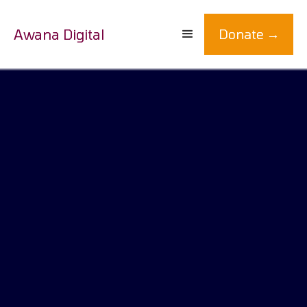
Awana Digital
Donate →